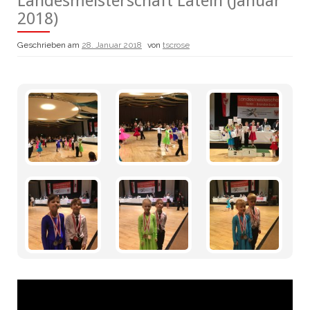
Landesmeisterschaft Latein (Januar
2018)
Geschrieben am
28. Januar 2018
von
tscrose
Video-
Player